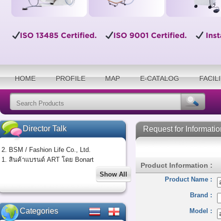
HOME
PROFILE
MAP
E-CATALOG
FACIL
Director Talk
Request for Informatio
2. BSM / Fashion Life Co., Ltd.
1. สินค้าแบรนด์ ART โดย Bonart
Product Information :
Show All
Product Name :
Brand :
Categories
Model :