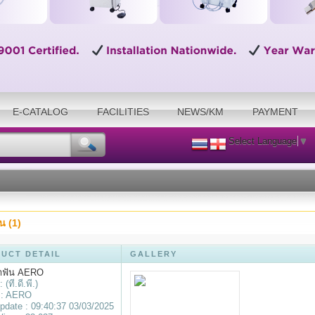
E-CATALOG
FACILITIES
NEWS/KM
PAYMENT
Select Language
▼
น (1)
UCT DETAIL
GALLERY
ทำฟัน AERO
 (ที.ดี.พี.)
 : AERO
pdate : 09:40:37 03/03/2025