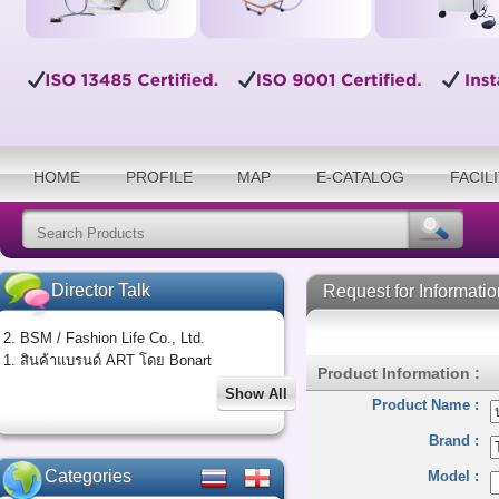
HOME
PROFILE
MAP
E-CATALOG
FACIL
Director Talk
Request for Informatio
2. BSM / Fashion Life Co., Ltd.
1. สินค้าแบรนด์ ART โดย Bonart
Product Information :
Show All
Product Name :
Brand :
Categories
Model :