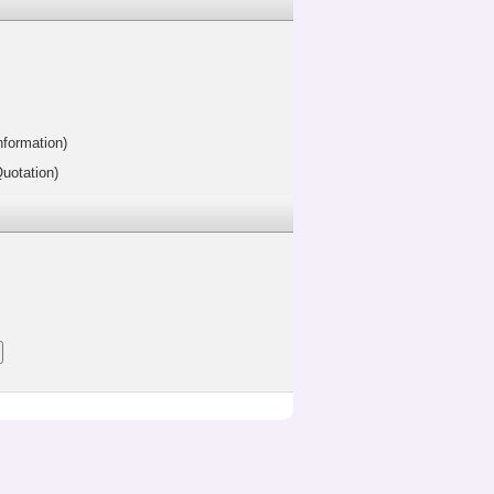
nformation)
uotation)