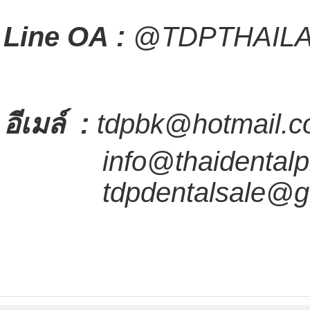
Line OA :
@TDPTHAIL
อีเมล์
:
tdpbk@hotmail.c
info@thaidentalpr
tdpdentalsale@gm