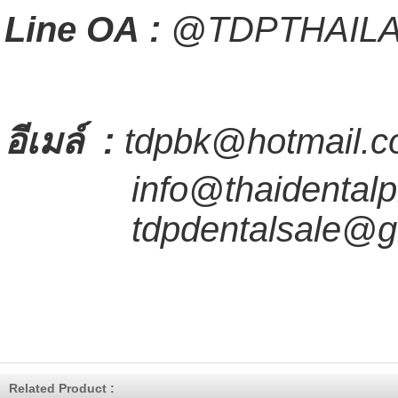
Line OA :
@TDPTHAIL
อีเมล์
:
tdpbk@hotmail.c
info@thaidentalpr
tdpdentalsale@gm
Related Product :