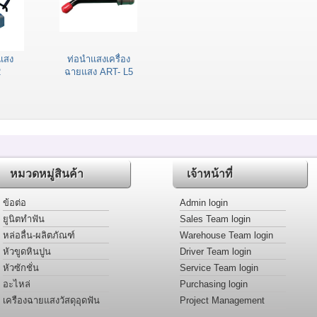
ยแสง
ท่อนำแสงเครื่อง
2
ฉายแสง ART- L5
หมวดหมู่สินค้า
เจ้าหน้าที่
ข้อต่อ
Admin login
ยูนิตทำฟัน
Sales Team login
หล่อลื่น-ผลิตภัณฑ์
Warehouse Team login
หัวขูดหินปูน
Driver Team login
หัวซักชั่น
Service Team login
อะไหล่
Purchasing login
เครืองฉายแสงวัสดุอุดฟัน
Project Management
login