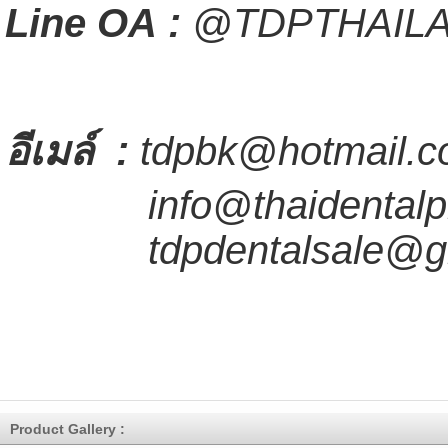
Line OA :
@TDPTHAIL
อีเมล์
:
tdpbk@hotmail.c
info@thaidentalpr
tdpdentalsale@gm
Product Gallery :