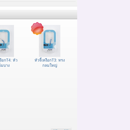
หงือกT4: หัว
หัวจี้เหงือกT3: ทรง
ข็มบาง
กลมใหญ่