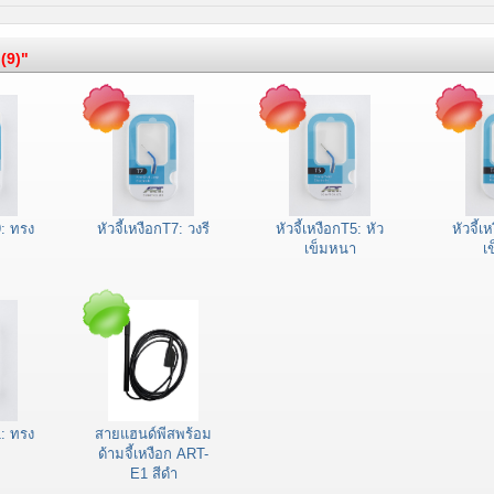
 (9)"
9: ทรง
หัวจี้เหงือกT7: วงรี
หัวจี้เหงือกT5: หัว
หัวจี้เ
เข็มหนา
เ
1: ทรง
สายแฮนด์พีสพร้อม
ด้ามจี้เหงือก ART-
E1 สีดำ